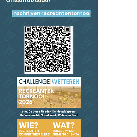
Of scan de code!
inschrijven recreantentornooi