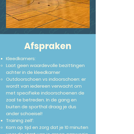
Afspraken
Kleedkamers:
Laat geen waardevolle bezittingen
achter in de kleedkamer​
Outdoorschoen vs indoorschoen: er
wordt van iedereen verwacht om
met specifieke indoorschoenen de
zaal te betreden. In de gang en
buiten de sporthal draag je dus
ander schoeisel!
Training zelf:
Kom op tijd en zorg dat je 10 minuten