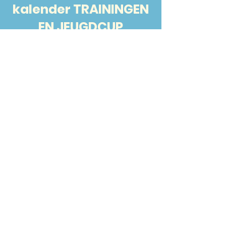
kalender TRAININGEN
EN JEUGDCUP
Sommige spelers nemen deel aan
het jeugdcupcircuit. Hieronder zie je
de kalender.
voor specifieke vragen in verband
met deelnames ga je best te rade
bij de trainers.
Om deel te nemen heb je namelijk
een login, lidnummer,... nodig. Ze
helpen je zeker verder!