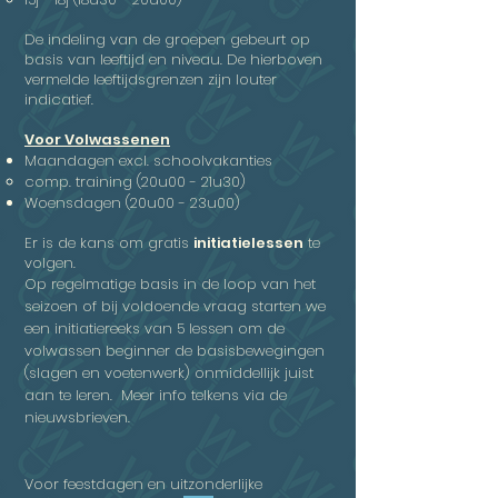
De indeling van de groepen gebeurt op
basis van leeftijd en niveau. De hierboven
vermelde leeftijdsgrenzen zijn louter
indicatief.
Voor Volwassenen
Maandagen excl. schoolvakanties
comp. training (20u00 - 21u30)
Woensdagen (20u00 - 23u00)
Er is de kans om gratis
initiatielessen
te
volgen.
Op regelmatige basis in de loop van het
seizoen of bij voldoende vraag starten we
een initiatiereeks van 5 lessen om de
volwassen beginner de basisbewegingen
(slagen en voetenwerk) onmiddellijk juist
aan te leren. Meer info telkens via de
nieuwsbrieven.
Voor feestdagen en uitzonderlijke