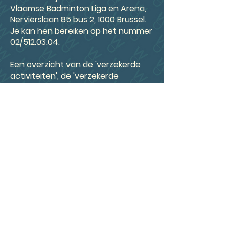
Vlaamse Badminton Liga en Arena,
Nerviërslaan 85 bus 2, 1000 Brussel.
Je kan hen bereiken op het nummer
02/512.03.04.
Een overzicht van de 'verzekerde
activiteiten', de 'verzekerde
waarborgen' en 'wat te doen bij
ongeval', vind je
hier
terug.
Hoe dien ik een
ongevalsaangifte in?
Volg
deze
link en vul alle informatie
in.
Voor meer info verwijzen we jullie
graag door naar de website van