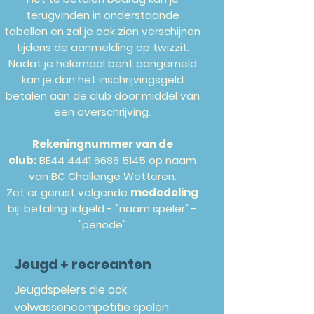
terugvinden in onderstaande
tabellen en zal je ook zien verschijnen
tijdens de aanmelding op twizzit.
Nadat je helemaal bent aangemeld
kan je dan het inschrijvingsgeld
betalen aan de club door middel van
een overschrijving.
Rekeningnummer van de
club:
BE44
4441 6686 5145
op naam
van BC Challenge Wetteren.
Zet er gerust volgende
mededeling
bij: betaling lidgeld - "naam speler" -
"periode"
Jeugd + recreanten
Jeugdspelers die ook
volwassencompetitie spelen