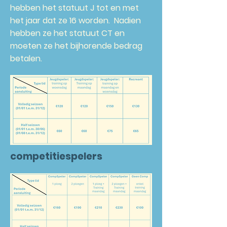
hebben het statuut J tot en met
het jaar dat ze 16 worden. Nadien
hebben ze het statuut CT en
moeten ze het bijhorende bedrag
betalen.
competitiespelers