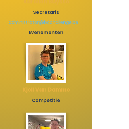
Karolien Buysse
Secretaris
administrator@bcchallenge.be
Evenementen
Kjell Van Damme
Competitie