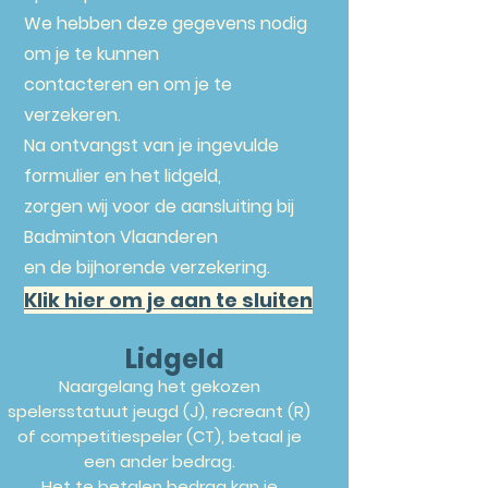
We hebben deze gegevens nodig
om je te kunnen
contacteren en om je te
verzekeren.
Na ontvangst van je ingevulde
formulier en het lidgeld,
zorgen wij voor de aansluiting bij
Badminton Vlaanderen
en de bijhorende verzekering.
Klik hier om je aan te sluiten
Lidgeld
Naargelang het gekozen
spelersstatuut jeugd (J), recreant (R)
of competitiespeler (CT), betaal je
een ander bedrag.
Het te betalen bedrag kan je