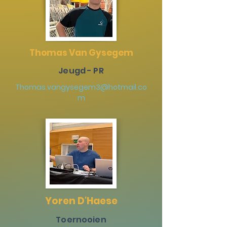
Thomas Van Gysegem
Jeugd - PR
Thomas.vangysegem3@hotmail.co
m
Yoren D'Haese
Toernooien