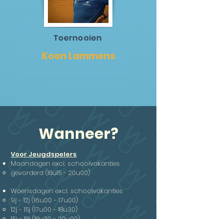
Toernooien
Koen Lammens
lammens.koen@gmail.com
Wanneer?
Voor Jeugdspelers
Maandagen excl. schoolvakanties
gevorderd (18u15 - 20u00)
Woensdagen excl. schoolvakanties
9j - 12j (16u00 - 17u00)
12j - 15j (17u00 - 18u30)
15j - 18j (18u30 - 20u00)